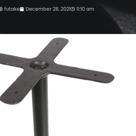
futake
December 28, 2021
11:10 am