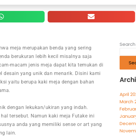
Search
hwa meja merupakan benda yang sering
nda berukuran lebih kecil misalnya saja
Se
macam-macam jenis meja dapat kita temukan di
l desain yang unik dan menarik. Disini kami
Arch
si yaitu berupa kaki meja dengan bahan
lama.
April 2
March 
nik dengan lekukan/ukiran yang indah.
Februa
 hal tersebut. Namun kaki meja Futake ini
Januar
Decemb
snya anda yang memiliki sense or art yang
Novemb
ng lain.