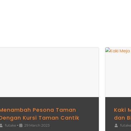
enambah
Kaki
esona
Meja
aman
Stainless
engan
Desain
rsi
Unik
aman
dan
antik
Bisa
Custom
Menambah Pesona Taman
Kaki 
Dengan Kursi Taman Cantik
dan B
•
futake
29 March 2023
futak