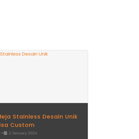
Meja Stainless Desain Unik
isa Custom
•
e
2 January 2024