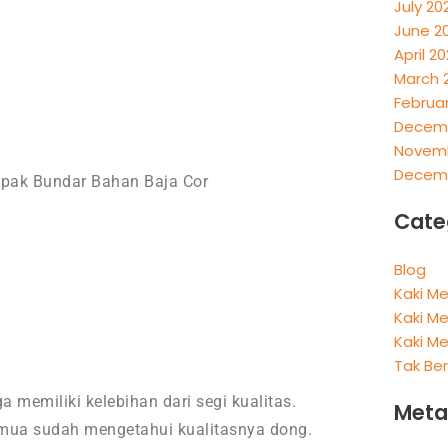
July 20
June 2
April 2
March 
Februa
Decemb
Novemb
Decemb
Cate
Blog
Kaki Me
Kaki Me
Kaki Me
Tak Be
 memiliki kelebihan dari segi kualitas.
Meta
 semua sudah mengetahui kualitasnya dong.