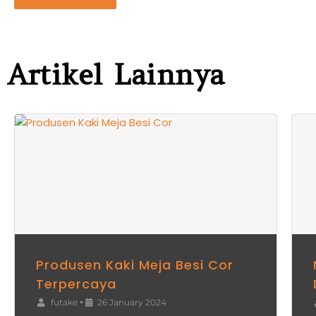
Artikel Lainnya
Produsen
M
Kaki
P
Meja
T
Besi
D
Cor
Ku
Terpercaya
T
C
Produsen Kaki Meja Besi Cor
Terpercaya
•
futake
26 January 2024